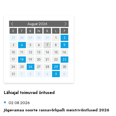
August
E
T
K
N
R
L
P
27
28
29
30
31
1
2
3
4
5
6
7
8
9
10
11
12
13
14
15
16
17
18
19
20
21
22
23
24
25
26
27
28
29
30
31
1
2
3
4
5
6
Lähiajal toimuvad üritused
02.08.2026
Jõgevamaa noorte rannavõrkpalli meistrivõistlused 2026