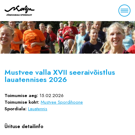
Mustvee valla XVII seeraivõistlus
lauatennises 2026
Toimumise aeg:
15.02.2026
Toimumise koht:
Mustvee Spordihoone
Spordiala:
Lauatennis
Ürituse detailinfo