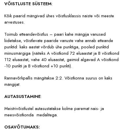
VÕISTLUSTE SÜSTEEM
:
Kõik paarid mängivad ühes võistlusklassis naiste või meeste
arvestuses.
Toimub etteandevõistlus – paari kahe mängija vanused
liidetakse, võistlevate paaride vanuste vahe annab etteande
punktid: kaks aastat võrdub ühe punktiga, pooled punktid
miinusmärgiga (näiteks A võistkond 72 eluaastat ja B võistkond
112 eluaastat, vahe 40 eluaastat, geimid algavad A võistkond
-10 punkti ja B võistkond +10 punkti).
Rannavõrkpallis mängitakse 2:2. Võistkonna suurus on kaks
mängijat.
AUTASUSTAMINE
:
Meistrivõistlustel autasustatakse kolme paremat nais- ja
meesvõistkonda medalitega.
OSAVÕTUMAKS: