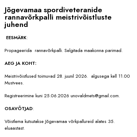
Jõgevamaa spordiveteranide
rannavõrkpalli meistrivõistluste
juhend
EESMÄRK
:
Propageerida rannavõrkpalli. Selgitada maakonna parimad.
AEG JA KOHT:
Meistrivõistlused toimuvad 28. juunil 2026. algusega kell 11.00
Mustvees.
Registreerimine kuni 25.06.2026 unovaldmets@gmail.com.
OSAVÕTJAD
:
Võistlema kutsutakse Jõgevamaa võrkpallureid alates 35.
eluaastast.