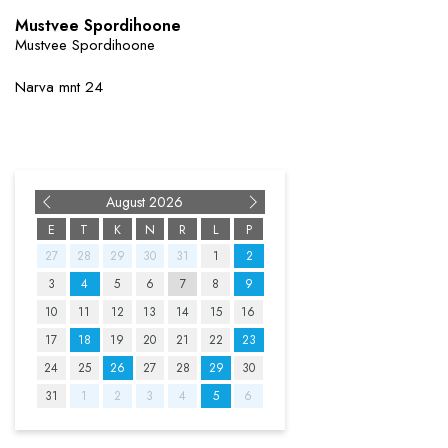
Mustvee Spordihoone
Mustvee Spordihoone
Narva mnt 24
August
E
T
K
N
R
L
P
27
28
29
30
31
1
2
3
4
5
6
7
8
9
10
11
12
13
14
15
16
17
18
19
20
21
22
23
24
25
26
27
28
29
30
31
1
2
3
4
5
6