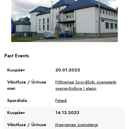
Past Events
Kuupäev
20.01.2022
Võistluse / Ürituse
Põltsamaa Spordiliidu sisepetanki
nimi
seeriavõistluse I etapp
Spordiala
Petank
Kuupäev
14.12.2023
Võistluse / Ürituse
Jõgevamaa sisepetangi